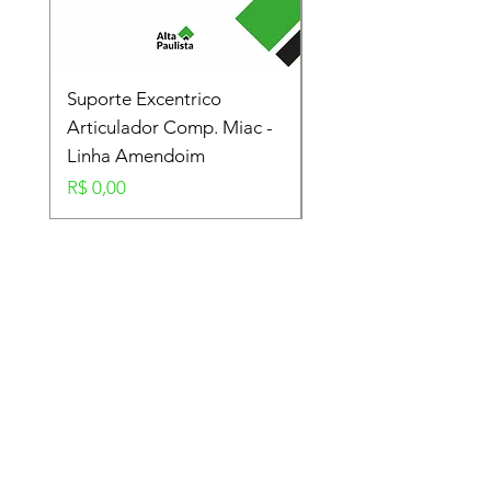
Suporte Excentrico
Mola Disco - Linha
Articulador Comp. Miac -
Amendoim
Linha Amendoim
Preço
R$ 0,00
Preço
R$ 0,00