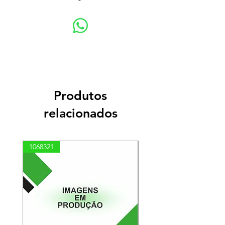
Produtos
relacionados
1068321
03100010002