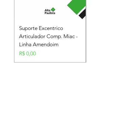
Suporte Excentrico
Mola Disco - Linha
Articulador Comp. Miac -
Amendoim
Linha Amendoim
Preço
R$ 0,00
Preço
R$ 0,00