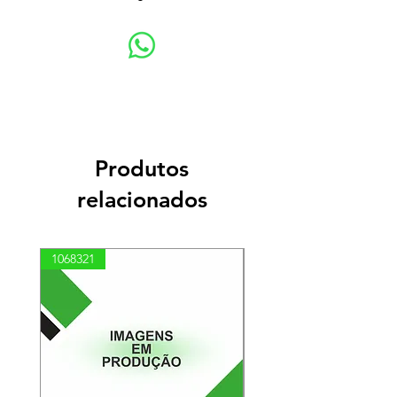
Produtos
relacionados
1068321
03100010002