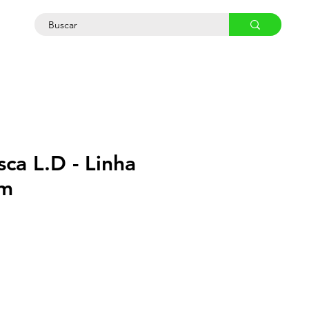
osco
sca L.D - Linha
m