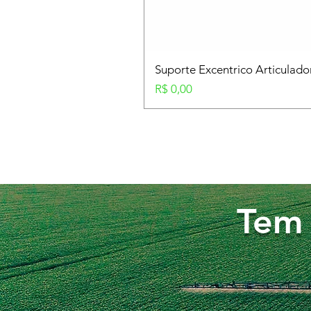
Suporte Excentrico Articulad
Preço
R$ 0,00
Tem 