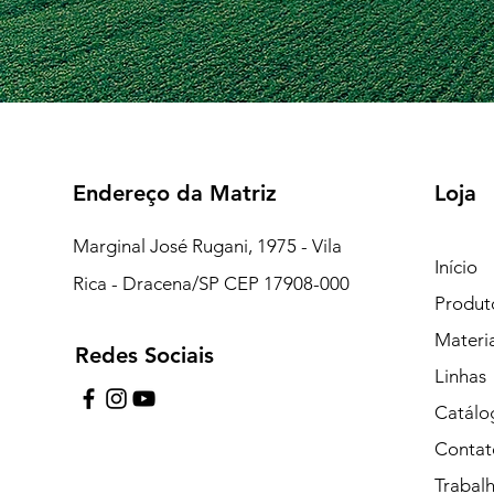
Endereço da Matriz
Loja
Marginal José Rugani, 1975 - Vila
Início
Rica - Dracena/SP CEP 17908-000
Produt
Materi
Redes Sociais
7:15 às 18:00
Linhas
pe de Plantão)
Catálo
Contat
uipe de Plantão)
Trabal